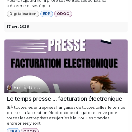
Post-it. Aujourd'hui, il pilote ses ventes, ses achats, sa
trésorerie et ses équip...
Digitalisation
ERP
ODOO
17 avr. 2026
Emilie Rossi
Le temps presse ... facturation électronique
🚨À toutes les entreprises françaises de toutes tailles: le temps
presse. La facturation électronique obligatoire arrive pour
toutes les entreprises assujetties à la TVA. Les grandes
entreprises y sont...
ERP
ODOO